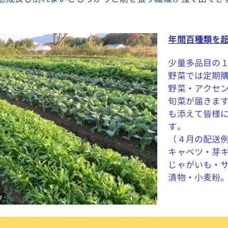
年間百種類を
少量多品目の
野菜では定期
野菜・アクセ
旬菜が届きま
も添えて皆様
す。
（４月の配送
キャベツ・芽
じゃがいも・
漬物・小麦粉