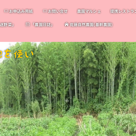
お申込み用紙
お問い合せ
農園マルシェ
提携レストラ
送野菜」
「農園日誌」
佐藤自然農園(基幹農園)
肥を使い