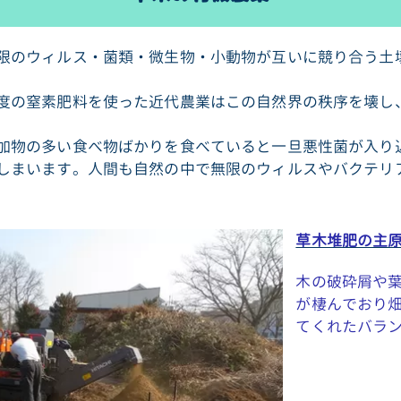
限のウィルス・菌類・微生物・小動物が互いに競り合う土
度の窒素肥料を使った近代農業はこの自然界の秩序を壊し
加物の多い食べ物ばかりを食べていると一旦悪性菌が入り
しまいます。人間も自然の中で無限のウィルスやバクテリ
草木堆肥の主
木の破砕屑や
が棲んでおり
てくれたバラ