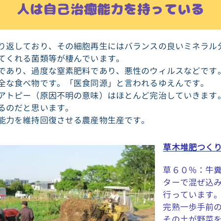
人は自己治癒能力を持っている
り返しており、その細胞再生にはバランスの良いミネラル
てくれる菌類等が棲んでいます。
であり、過度な窒素肥料であり、悪性のウィルスなどです
全な食べ物です。「医食同源」と言われるゆえんです。
アトピー（原因不明の意味）はほとんど完治していきます
るのだと思います。
能力を維持回復させる農産物生産です。
草木堆肥つく
草６０％：牛
ターで混ぜ込
行っています。
完熟一歩手前
その土が野菜