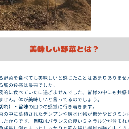
美味しい野菜とは？
。
る野菜を食べても美味しいと感じたことはあまりありませ
る筋の食感は最悪でした。
務的に食べていたに過ぎませんでした。皆様の中にも共感
ません。体が美味しいと言ってるのでしょう。
切れ）・旨味
の四つの感覚に行き着きます。
菜の中に蓄積されたデンプンや炭水化物が糖分やビタミン
したからです。
旨味
はバランスの良いミネラル分が含まれ
急成長し倒れまいとしっかりと筋を張り繊維が強く出てき