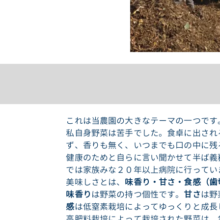
これは当農園の大きなテーマの一つです
私自身野菜は苦手でした。食卓に出され
ず、香りも無く、いつまでも口の中に残
健康のためと自らに言い聞かせて半ば義
では家族みな２０年以上病院に行ってい
美味しさとは、
味香り・甘さ・食感（歯
味香り
は野菜の持つ個性です。
甘さ
は野
感
は低窒素栽培によってゆっくりと成長
高肥料栽培によって栽培された野菜は、