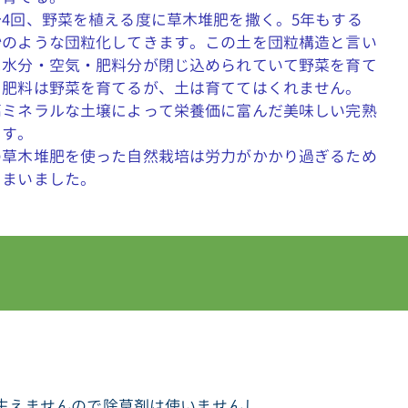
4回、野菜を植える度に草木堆肥を撒く。5年もする
砂のような団粒化してきます。この土を団粒構造と言い
に水分・空気・肥料分が閉じ込められていて野菜を育て
。肥料は野菜を育てるが、土は育ててはくれません。
高ミネラルな土壌によって栄養価に富んだ美味しい完熟
ます。
の草木堆肥を使った自然栽培は労力がかかり過ぎるため
しまいました。
生えませんので除草剤は使いませんし、