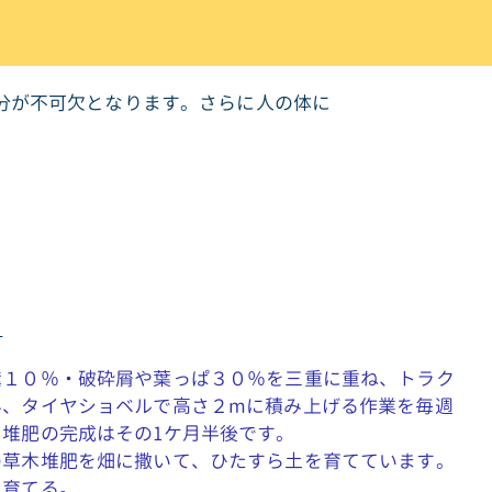
分が不可欠となります。さらに人の体に
。
。
り
糞１０％・破砕屑や葉っぱ３０％を三重に重ね、トラク
み、タイヤショベルで高さ２mに積み上げる作業を毎週
堆肥の完成はその1ケ月半後です。
の草木堆肥を畑に撒いて、ひたすら土を育てています。
を育てる。