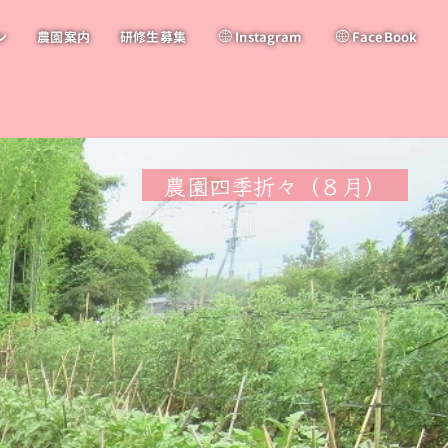
ン
農園案内
研修生募集
Instagram
FaceBook
農園四季折々（８月）