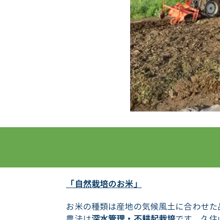
「自然栽培のお米」
お米の種類は産地の気候風土に合わせた
農法は
深水管理・不耕起栽培
です。久住