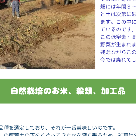
畑には年間３～
と土は次第に
ます。この中
ているのです
この低窒素・
野菜が生まれ
残念ながらこ
今では廃れて
自然栽培のお米、穀類、加工品
品種を選定しており、それが一番美味しいのです。
山の腐葉土の下をくぐってきた水を深く張るため、雑草は