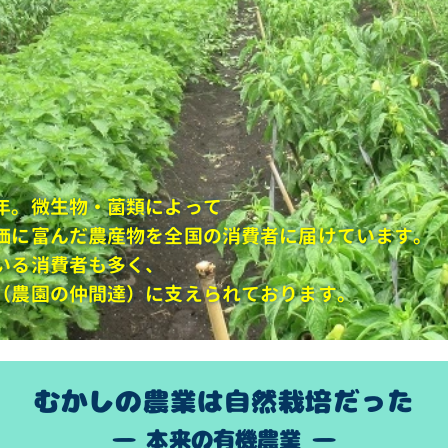
年。微生物・菌類によって
価に富んだ農産物を全国の消費者に届けています。
いる消費者も多く、
（農園の仲間達）に支えられております。
むかしの農業は自然栽培だった
― 本来の有機農業 ―