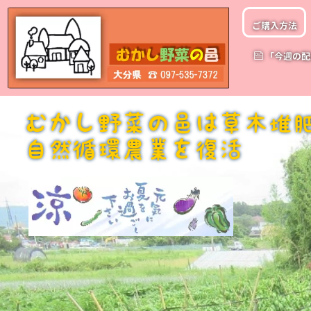
ご購入方法
「今週の配
むかし野菜の邑は草木堆
自然循環農業を復活